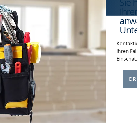
Sie 
Ihre
anwa
Unte
Kontakti
Ihren Fal
Einschät
ER