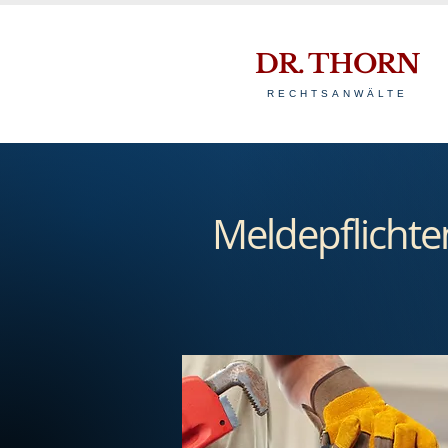
DR. THORN
RECHTSANWÄLTE
Meldepflichte