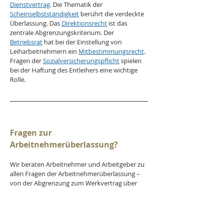
Dienstvertrag
. Die Thematik der 
Scheinselbstständigkeit
 berührt die verdeckte 
Überlassung. Das 
Direktionsrecht
 ist das 
zentrale Abgrenzungskriterium. Der 
Betriebsrat
 hat bei der Einstellung von 
Leiharbeitnehmern ein 
Mitbestimmungsrecht
. 
Fragen der 
Sozialversicherungspflicht
 spielen 
bei der Haftung des Entleihers eine wichtige 
Rolle.
Fragen zur 
Arbeitnehmerüberlassung?
Wir beraten Arbeitnehmer und Arbeitgeber zu 
allen Fragen der Arbeitnehmerüberlassung – 
von der Abgrenzung zum Werkvertrag über 
die Prüfung von Equal-Pay-Ansprüchen bis zur 
Verteidigung gegen die Fiktion eines 
Arbeitsverhältnisses.