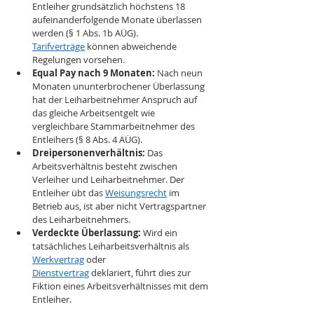
Entleiher grundsätzlich höchstens 18 
aufeinanderfolgende Monate überlassen 
werden (§ 1 Abs. 1b AÜG). 
Tarifverträge
 können abweichende 
Regelungen vorsehen.
Equal Pay nach 9 Monaten:
 Nach neun 
Monaten ununterbrochener Überlassung 
hat der Leiharbeitnehmer Anspruch auf 
das gleiche Arbeitsentgelt wie 
vergleichbare Stammarbeitnehmer des 
Entleihers (§ 8 Abs. 4 AÜG).
Dreipersonenverhältnis:
 Das 
Arbeitsverhältnis besteht zwischen 
Verleiher und Leiharbeitnehmer. Der 
Entleiher übt das 
Weisungsrecht
 im 
Betrieb aus, ist aber nicht Vertragspartner 
des Leiharbeitnehmers.
Verdeckte Überlassung:
 Wird ein 
tatsächliches Leiharbeitsverhältnis als 
Werkvertrag
 oder 
Dienstvertrag
 deklariert, führt dies zur 
Fiktion eines Arbeitsverhältnisses mit dem 
Entleiher.