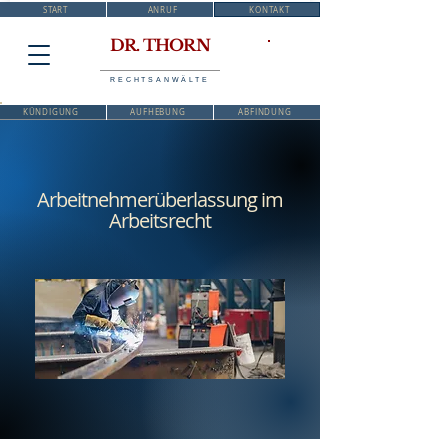
START
ANRUF
KONTAKT
DR. THORN
RECHTSANWÄLTE
KÜNDIGUNG
AUFHEBUNG
ABFINDUNG
Arbeitnehmerüberlassung im
Arbeitsrecht