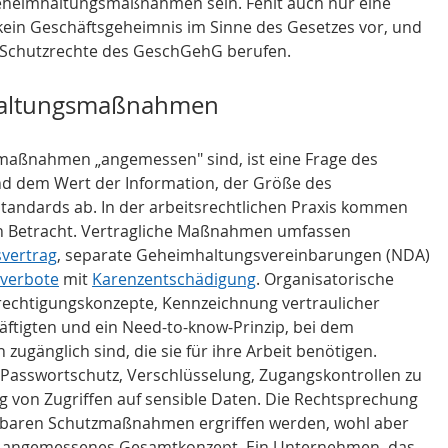
eimhaltungsmaßnahmen sein. Fehlt auch nur eine 
 kein Geschäftsgeheimnis im Sinne des Gesetzes vor, und 
ie Schutzrechte des GeschGehG berufen.
altungsmaßnahmen
maßnahmen „angemessen" sind, ist eine Frage des 
und dem Wert der Information, der Größe des 
ndards ab. In der arbeitsrechtlichen Praxis kommen 
 Betracht. Vertragliche Maßnahmen umfassen 
svertrag
, separate Geheimhaltungsvereinbarungen (NDA) 
verbote
 mit 
Karenzentschädigung
. Organisatorische 
htigungskonzepte, Kennzeichnung vertraulicher 
tigten und ein Need-to-know-Prinzip, bei dem 
zugänglich sind, die sie für ihre Arbeit benötigen. 
sswortschutz, Verschlüsselung, Zugangskontrollen zu 
g von Zugriffen auf sensible Daten. Die Rechtsprechung 
nkbaren Schutzmaßnahmen ergriffen werden, wohl aber 
n angemessenes Gesamtkonzept. Ein Unternehmen, das 