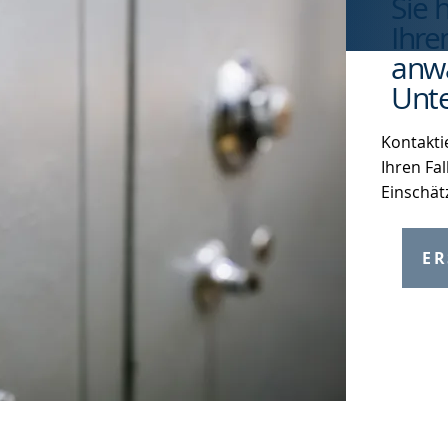
Sie 
Ihre
anwa
Unte
Kontakti
Ihren Fal
Einschät
ER