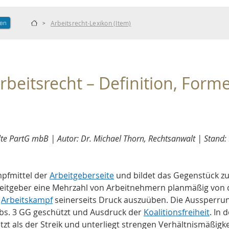
len
Arbeitsrecht-Lexikon (Item)
>
beitsrecht – Definition, Form
e PartG mbB | Autor: Dr. Michael Thorn, Rechtsanwalt | Stand:
pfmittel der 
Arbeitgeberseite
 und bildet das Gegenstück z
beitgeber eine Mehrzahl von Arbeitnehmern planmäßig von 
 
Arbeitskampf
 seinerseits Druck auszuüben. Die Aussperrung
Abs. 3 GG geschützt und Ausdruck der 
Koalitionsfreiheit
. In 
etzt als der Streik und unterliegt strengen Verhältnismäßigk