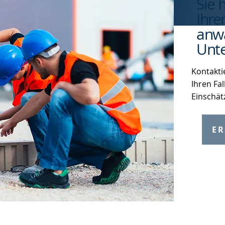
Sie 
Ihre
anwa
Unte
Kontakti
Ihren Fal
Einschät
ER