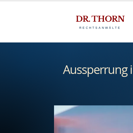
DR. THORN
RECHTSANWÄLTE
Aussperrung i