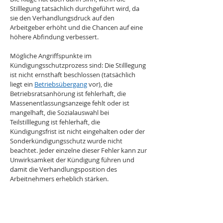
Stilllegung tatsächlich durchgeführt wird, da 
sie den Verhandlungsdruck auf den 
Arbeitgeber erhöht und die Chancen auf eine 
höhere Abfindung verbessert.
Mögliche Angriffspunkte im 
Kündigungsschutzprozess sind: Die Stilllegung 
ist nicht ernsthaft beschlossen (tatsächlich 
liegt ein 
Betriebsübergang
 vor), die 
Betriebsratsanhörung ist fehlerhaft, die 
Massenentlassungsanzeige fehlt oder ist 
mangelhaft, die Sozialauswahl bei 
Teilstilllegung ist fehlerhaft, die 
Kündigungsfrist ist nicht eingehalten oder der 
Sonderkündigungsschutz wurde nicht 
beachtet. Jeder einzelne dieser Fehler kann zur 
Unwirksamkeit der Kündigung führen und 
damit die Verhandlungsposition des 
Arbeitnehmers erheblich stärken.
Der Arbeitnehmer sollte außerdem prüfen, ob 
er sich rechtzeitig bei der 
Agentur für 
Arbeit
 arbeitssuchend gemeldet hat, um eine 