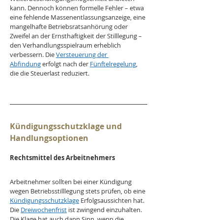
kann. Dennoch können formelle Fehler – etwa 
eine fehlende Massenentlassungsanzeige, eine 
mangelhafte Betriebsratsanhörung oder 
Zweifel an der Ernsthaftigkeit der Stilllegung – 
den Verhandlungsspielraum erheblich 
verbessern. Die 
Versteuerung der 
Abfindung
 erfolgt nach der 
Fünftelregelung
, 
die die Steuerlast reduziert.
Kündigungsschutzklage und 
Handlungsoptionen
Rechtsmittel des Arbeitnehmers
Arbeitnehmer sollten bei einer Kündigung 
wegen Betriebsstilllegung stets prüfen, ob eine 
Kündigungsschutzklage
 Erfolgsaussichten hat. 
Die 
Dreiwochenfrist
 ist zwingend einzuhalten. 
Die Klage hat auch dann Sinn, wenn die 