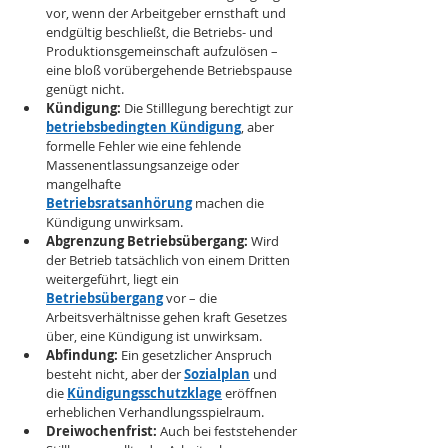
vor, wenn der Arbeitgeber ernsthaft und 
endgültig beschließt, die Betriebs- und 
Produktionsgemeinschaft aufzulösen – 
eine bloß vorübergehende Betriebspause 
genügt nicht.
Kündigung:
 Die Stilllegung berechtigt zur 
betriebsbedingten Kündigung
, aber 
formelle Fehler wie eine fehlende 
Massenentlassungsanzeige oder 
mangelhafte 
Betriebsratsanhörung
 machen die 
Kündigung unwirksam.
Abgrenzung Betriebsübergang:
 Wird 
der Betrieb tatsächlich von einem Dritten 
weitergeführt, liegt ein 
Betriebsübergang
 vor – die 
Arbeitsverhältnisse gehen kraft Gesetzes 
über, eine Kündigung ist unwirksam.
Abfindung:
 Ein gesetzlicher Anspruch 
besteht nicht, aber der 
Sozialplan
 und 
die 
Kündigungsschutzklage
 eröffnen 
erheblichen Verhandlungsspielraum.
Dreiwochenfrist:
 Auch bei feststehender 