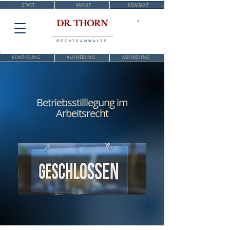
START
ANRUF
KONTAKT
DR. THORN
RECHTSANWÄLTE
KÜNDIGUNG
AUFHEBUNG
ABFINDUNG
Betriebsstilllegung im
Arbeitsrecht