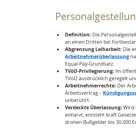
Personalgestellu
Definition:
 Die Personalgeste
an einen Dritten bei Fortbesta
Abgrenzung Leiharbeit:
 Die e
Arbeitnehmerüberlassung
 na
Equal-Pay-Grundsatz.
TVöD-Privilegierung:
 Im öffen
TVöD ausdrücklich geregelt un
Arbeitnehmerrechte:
 Der Arb
Arbeitsvertrag – 
Kündigungss
unberührt.
Verdeckte Überlassung:
 Wird
entlarvt, entsteht kraft Gesetz
drohen Bußgelder bis 30.000 E