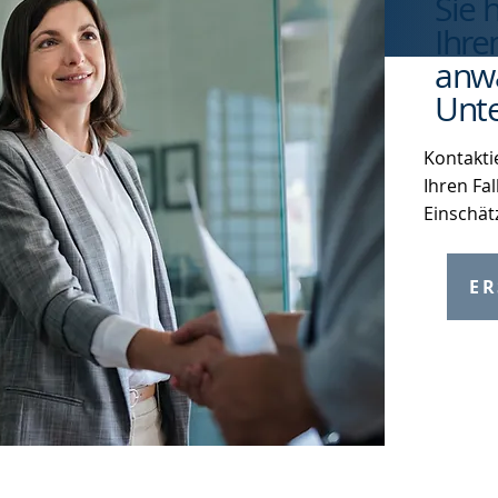
Sie 
Ihre
anwa
Unte
Kontakti
Ihren Fal
Einschät
ER